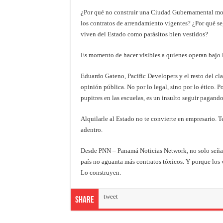
¿Por qué no construir una Ciudad Gubernamental mode
los contratos de arrendamiento vigentes? ¿Por qué s
viven del Estado como parásitos bien vestidos?
Es momento de hacer visibles a quienes operan bajo l
Eduardo Gateno, Pacific Developers y el resto del cl
opinión pública. No por lo legal, sino por lo ético. 
pupitres en las escuelas, es un insulto seguir pagando
Alquilarle al Estado no te convierte en empresario. 
adentro.
Desde PNN – Panamá Noticias Network, no solo señal
país no aguanta más contratos tóxicos. Y porque los 
Lo construyen.
tweet
Share