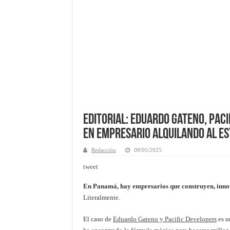
Editorial: Eduardo Gateno, Pac
en empresario alquilando al E
Redacción
08/05/2025
tweet
En Panamá, hay empresarios que construyen, innov
Literalmente.
El caso de
Eduardo Gateno y Pacific Developers
es u