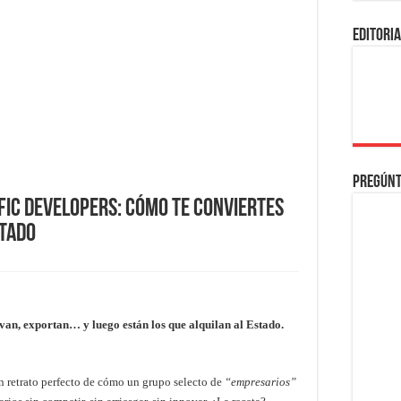
EDITORI
Pregúnt
ific Developers: Cómo te conviertes
stado
an, exportan… y luego están los que alquilan al Estado.
n retrato perfecto de cómo un grupo selecto de
“empresarios”