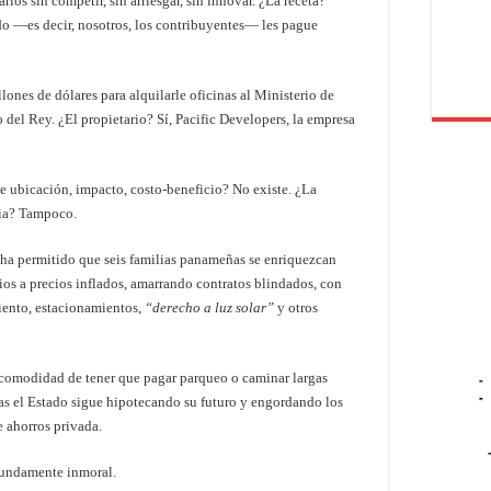
ios sin competir, sin arriesgar, sin innovar. ¿La receta?
ado —es decir, nosotros, los contribuyentes— les pague
lones de dólares para alquilarle oficinas al Ministerio de
del Rey. ¿El propietario? Sí, Pacific Developers, la empresa
 de ubicación, impacto, costo-beneficio? No existe. ¿La
pia? Tampoco.
a permitido que seis familias panameñas se enriquezcan
ios a precios inflados, amarrando contratos blindados, con
iento, estacionamientos,
“derecho a luz solar”
y otros
ncomodidad de tener que pagar parqueo o caminar largas
-
-
ras el Estado sigue hipotecando su futuro y engordando los
e ahorros privada.
ofundamente inmoral.