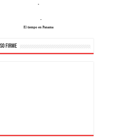
-
-
El tiempo en Panama
SO FIRME