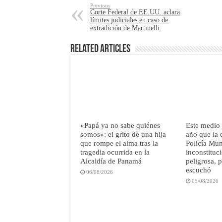
Previous
Corte Federal de EE.UU. aclara
límites judiciales en caso de
extradición de Martinelli
Related Articles
«Papá ya no sabe quiénes
Este medio 
somos»: el grito de una hija
año que la 
que rompe el alma tras la
Policía Mun
tragedia ocurrida en la
inconstituci
Alcaldía de Panamá
peligrosa, 
escuchó
06/08/2026
05/08/2026