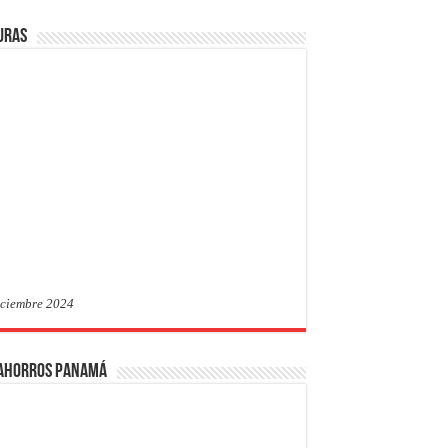
uras
iciembre 2024
 Ahorros Panamá