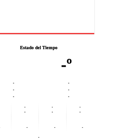
Estado del Tiempo
-º
-
-
-
-
-
-
-
-
-
-
-
-
-
-
-
-
-