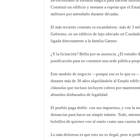
ha encontrado la fórmula mágica para hacerse millonar
Construir un edificio y sentarse a esperar que el Est
millones por arrendarlo durante décadas.
El más reciente contrato es escandaloso: más de 3 mil
Gobierno, en un edificio de lujo ubicado en Condado 
ligada directamente a la familia Gateno.
¿Y la licitación? Brilla por su ausencia. ¿El estudio
justificación para no construir una sede pública pro
Este modelo de negocio —porque eso es lo que es— h
durante más de 30 años alquilándole al Estado edific
cláusulas que incluso incluyen cobros por mantenim
absurdos disfrazados de legalidad.
El pueblo paga doble: con sus impuestos, y con la i
distancias para hacer un simple trámite. Todo, mient
bolsillos de quienes ven al erario como una cuenta d
Lo más doloroso es que esto no es ilegal, pero sí pr