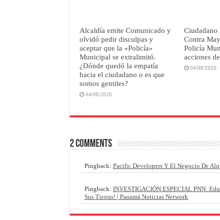
Alcaldía emite Comunicado y
Ciudadano 
olvidó pedir disculpas y
Contra Maye
aceptar que la «Policía»
Policía Mun
Municipal se extralimitó.
acciones de
¿Dónde quedó la empatía
04/08/2026
hacia el ciudadano o es que
somos gentiles?
04/08/2026
2 comments
Pingback:
Pacific Developers Y El Negocio De Alq
Pingback:
INVESTIGACIÓN ESPECIAL PNN: Eduardo
Sus Tierras! | Panamá Noticias Network