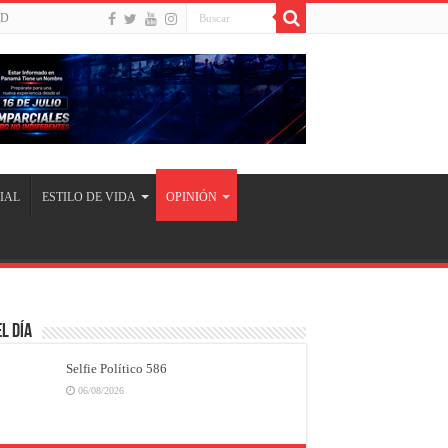
UD
IAL
ESTILO DE VIDA
OPINIÓN
l Día
Selfie Político 586
06/08/2026