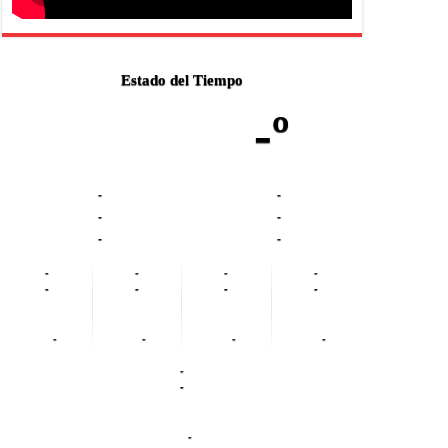
Estado del Tiempo
-º
-
-
-
-
-
-
-
-
-
-
-
-
-
-
-
-
-
-
-
-
-