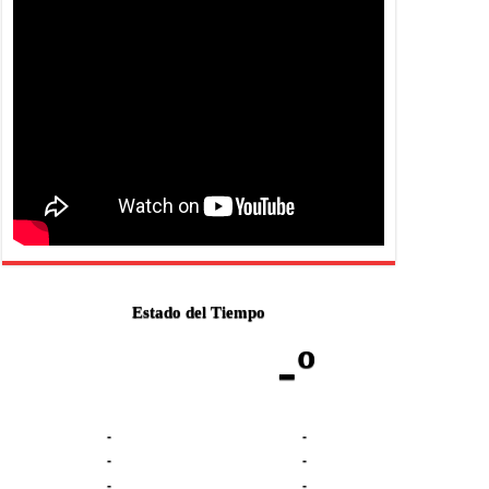
Estado del Tiempo
-º
-
-
-
-
-
-