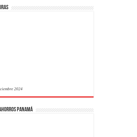
uras
iciembre 2024
 Ahorros Panamá