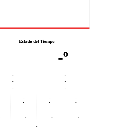
Estado del Tiempo
-º
-
-
-
-
-
-
-
-
-
-
-
-
-
-
-
-
-
-