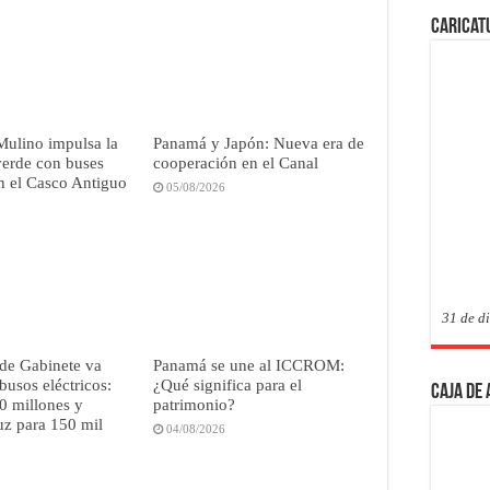
Caricat
Mulino impulsa la
Panamá y Japón: Nueva era de
verde con buses
cooperación en el Canal
en el Casco Antiguo
05/08/2026
31 de d
de Gabinete va
Panamá se une al ICCROM:
busos eléctricos:
¿Qué significa para el
Caja de
0 millones y
patrimonio?
uz para 150 mil
04/08/2026