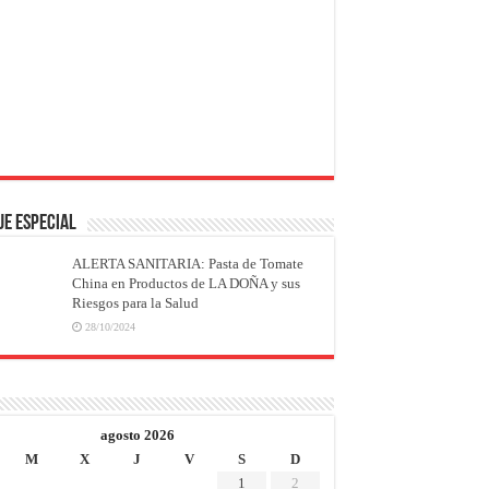
JE ESPECIAL
ALERTA SANITARIA: Pasta de Tomate
China en Productos de LA DOÑA y sus
Riesgos para la Salud
28/10/2024
agosto 2026
M
X
J
V
S
D
1
2