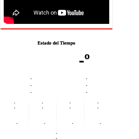
Estado del Tiempo
-º
-
-
-
-
-
-
-
-
-
-
-
-
-
-
-
-
-
-
-
-