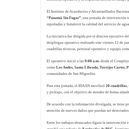
El Instituto de Acueductos y Alcantarillados Naciona
“Panamá Sin Fugas”
, una jornada de intervención t
reportadas y fortalecer la calidad del servicio de agu
La iniciativa fue dirigida por el director ejecutivo 
despliegue operativo realizado este viernes 12 de ju
cuadrillas técnicas, personal operativo y equipo come
El operativo inició a las
9:00 a.m.
desde el Complejo
como
Los Andes, Santa Librada, Torrijos Carter, 
comunidades de San Miguelito.
Para esta jornada, el IDAAN movilizó
20 cuadrillas
,
y pickups, con el objetivo de atender de forma simultá
De acuerdo con la información divulgada, se tiene pr
atención de nuevos daños que puedan ser detectados d
Entre los trabajos destacados figura la intervención 
atendió una tubería de
8 pulgadas de PVC
. Asimismo