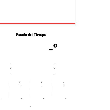
Estado del Tiempo
-º
-
-
-
-
-
-
-
-
-
-
-
-
-
-
-
-
-
-