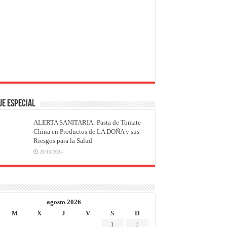
JE ESPECIAL
ALERTA SANITARIA: Pasta de Tomate
China en Productos de LA DOÑA y sus
Riesgos para la Salud
28/10/2024
agosto 2026
M
X
J
V
S
D
1
2