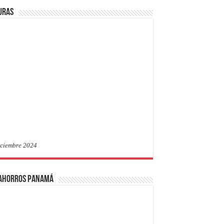
uras
iciembre 2024
 Ahorros Panamá