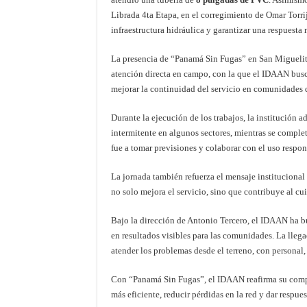
Librada 4ta Etapa, en el corregimiento de Omar Torrij
infraestructura hidráulica y garantizar una respuesta 
La presencia de “Panamá Sin Fugas” en San Miguelito
atención directa en campo, con la que el IDAAN busca
mejorar la continuidad del servicio en comunidades 
Durante la ejecución de los trabajos, la institución ad
intermitente en algunos sectores, mientras se comple
fue a tomar previsiones y colaborar con el uso respon
La jornada también refuerza el mensaje institucional
no solo mejora el servicio, sino que contribuye al cu
Bajo la dirección de Antonio Tercero, el IDAAN ha b
en resultados visibles para las comunidades. La lleg
atender los problemas desde el terreno, con personal,
Con “Panamá Sin Fugas”, el IDAAN reafirma su compr
más eficiente, reducir pérdidas en la red y dar respue