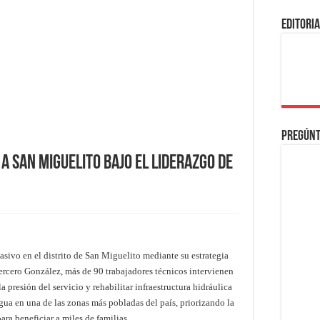
EDITORI
Pregúnt
a San Miguelito bajo el liderazgo de
vo en el distrito de San Miguelito mediante su estrategia
rcero González, más de 90 trabajadores técnicos intervienen
a presión del servicio y rehabilitar infraestructura hidráulica
agua en una de las zonas más pobladas del país, priorizando la
ara beneficiar a miles de familias.