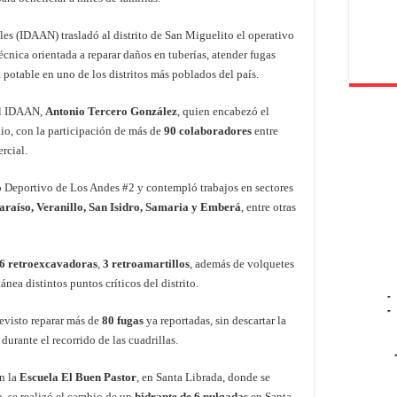
les (IDAAN) trasladó al distrito de San Miguelito el operativo
écnica orientada a reparar daños en tuberías, atender fugas
a potable en uno de los distritos más poblados del país.
del IDAAN,
Antonio Tercero González
, quien encabezó el
nio, con la participación de más de
90 colaboradores
entre
rcial.
 Deportivo de Los Andes #2 y contempló trabajos en sectores
Paraíso, Veranillo, San Isidro, Samaria y Emberá
, entre otras
6 retroexcavadoras
,
3 retroamartillos
, además de volquetes
nea distintos puntos críticos del distrito.
-
-
evisto reparar más de
80 fugas
ya reportadas, sin descartar la
urante el recorrido de las cuadrillas.
en la
Escuela El Buen Pastor
, en Santa Librada, donde se
, se realizó el cambio de un
hidrante de 6 pulgadas
en Santa