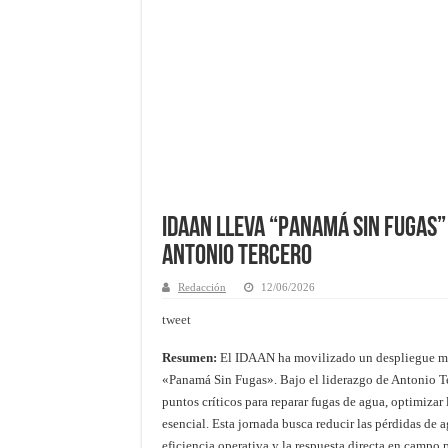
IDAAN lleva “Panamá Sin Fugas” 
Antonio Tercero
Redacción
12/06/2026
tweet
Resumen:
El IDAAN ha movilizado un despliegue masi
«Panamá Sin Fugas». Bajo el liderazgo de Antonio Te
puntos críticos para reparar fugas de agua, optimizar l
esencial. Esta jornada busca reducir las pérdidas de 
eficiencia operativa y la respuesta directa en campo p