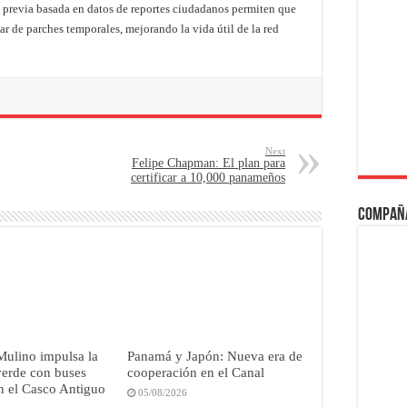
n previa basada en datos de reportes ciudadanos permiten que
gar de parches temporales, mejorando la vida útil de la red
Next
Felipe Chapman: El plan para
certificar a 10,000 panameños
Compañ
Mulino impulsa la
Panamá y Japón: Nueva era de
verde con buses
cooperación en el Canal
en el Casco Antiguo
05/08/2026