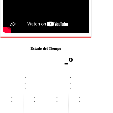
Estado del Tiempo
-º
-
-
-
-
-
-
-
-
-
-
-
-
-
-