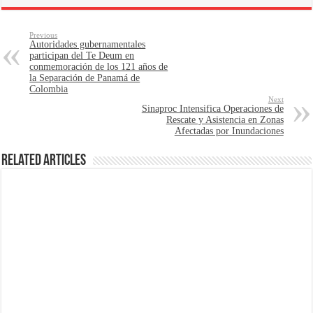
Previous
Autoridades gubernamentales
participan del Te Deum en
conmemoración de los 121 años de
la Separación de Panamá de
Colombia
Next
Sinaproc Intensifica Operaciones de
Rescate y Asistencia en Zonas
Afectadas por Inundaciones
Related Articles