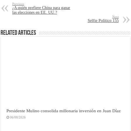
Previous
¿A quién prefiere China para ganar
las elecciones en EE. UU.?
Next
Selfie Político 155
Related Articles
Presidente Mulino consolida millonaria inversión en Juan Díaz
06/08/2026