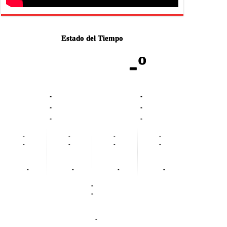
Estado del Tiempo
-º
-
-
-
-
-
-
-
-
-
-
-
-
-
-
-
-
-
-
-
-
-