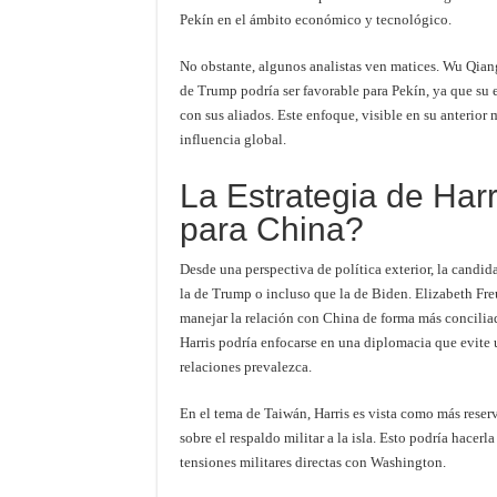
Pekín en el ámbito económico y tecnológico.
No obstante, algunos analistas ven matices. Wu Qiang
de Trump podría ser favorable para Pekín, ya que su es
con sus aliados. Este enfoque, visible en su anterior
influencia global.
La Estrategia de Har
para China?
Desde una perspectiva de política exterior, la candi
la de Trump o incluso que la de Biden. Elizabeth Fre
manejar la relación con China de forma más conciliad
Harris podría enfocarse en una diplomacia que evite u
relaciones prevalezca.
En el tema de Taiwán, Harris es vista como más reser
sobre el respaldo militar a la isla. Esto podría hacerl
tensiones militares directas con Washington.