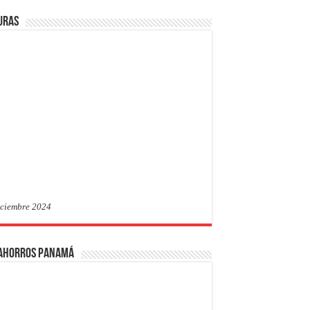
uras
iciembre 2024
 Ahorros Panamá