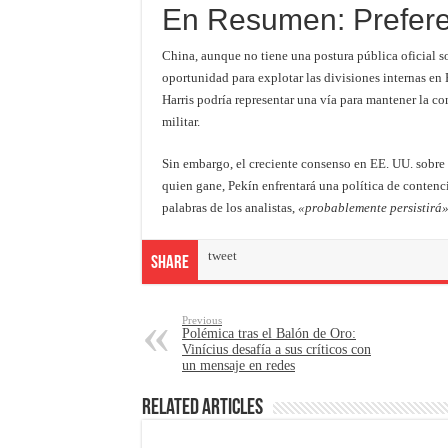
En Resumen: Prefere
China, aunque no tiene una postura pública oficial s
oportunidad para explotar las divisiones internas en 
Harris podría representar una vía para mantener la co
militar.
Sin embargo, el creciente consenso en EE. UU. sobre 
quien gane, Pekín enfrentará una política de contenc
palabras de los analistas,
«probablemente persistirá
tweet
Share
Previous
Polémica tras el Balón de Oro:
Vinícius desafía a sus críticos con
un mensaje en redes
Related Articles