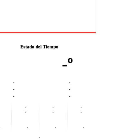
Estado del Tiempo
-º
-
-
-
-
-
-
-
-
-
-
-
-
-
-
-
-
-