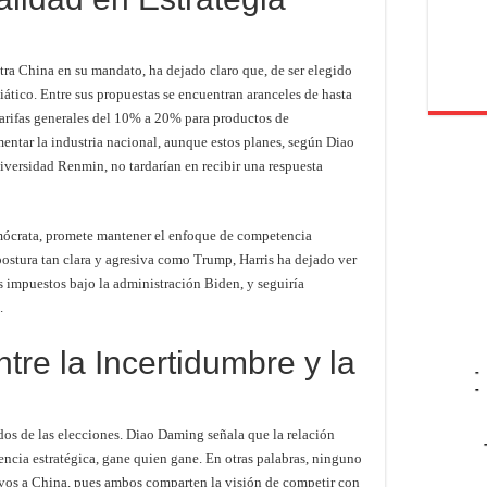
ra China en su mandato, ha dejado claro que, de ser elegido
iático. Entre sus propuestas se encuentran aranceles de hasta
arifas generales del 10% a 20% para productos de
entar la industria nacional, aunque estos planes, según Diao
versidad Renmin, no tardarían en recibir una respuesta
emócrata, promete mantener el enfoque de competencia
ostura tan clara y agresiva como Trump, Harris ha dejado ver
s impuestos bajo la administración Biden, y seguiría
.
tre la Incertidumbre y la
-
-
tados de las elecciones. Diao Daming señala que la relación
ncia estratégica, gane quien gane. En otras palabras, ninguno
tivos a China, pues ambos comparten la visión de competir con