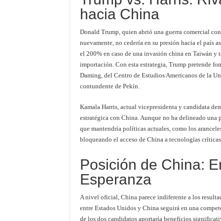
hacia China
Donald Trump, quien abrió una guerra comercial cont
nuevamente, no cedería en su presión hacia el país as
el 200% en caso de una invasión china en Taiwán y t
importación. Con esta estrategia, Trump pretende fom
Daming, del Centro de Estudios Americanos de la Uni
contundente de Pekín.
Kamala Harris, actual vicepresidenta y candidata d
estratégica con China. Aunque no ha delineado una p
que mantendría políticas actuales, como los arancele
bloqueando el acceso de China a tecnologías críticas
Posición de China: En
Esperanza
A nivel oficial, China parece indiferente a los resul
entre Estados Unidos y China seguirá en una compete
de los dos candidatos aportaría beneficios significa