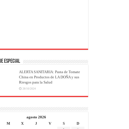
JE ESPECIAL
ALERTA SANITARIA: Pasta de Tomate
China en Productos de LA DOÑA y sus
Riesgos para la Salud
28/10/2024
agosto 2026
M
X
J
V
S
D