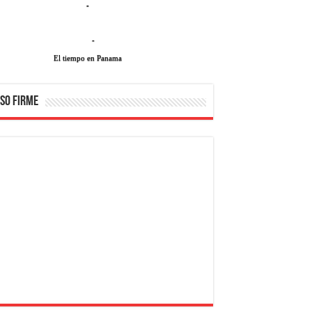
-
-
El tiempo en Panama
SO FIRME