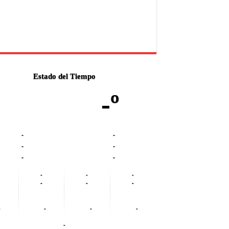
Estado del Tiempo
-º
-
-
-
-
-
-
-
-
-
-
-
-
-
-
-
-
-