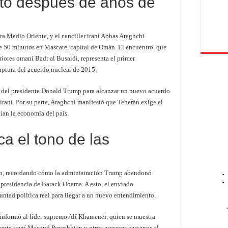
cto después de años de
ra Medio Oriente, y el canciller iraní Abbas Araghchi
 50 minutos en Mascate, capital de Omán. El encuentro, que
iores omaní Badr al Busaidi, representa el primer
uptura del acuerdo nuclear de 2015.
ón del presidente Donald Trump para alcanzar un nuevo acuerdo
raní. Por su parte, Araghchi manifestó que Teherán exige el
ian la economía del país.
a el tono de las
oceso, recordando cómo la administración Trump abandonó
-
-
 presidencia de Barack Obama. A esto, el enviado
ntad política real para llegar a un nuevo entendimiento.
 informó al líder supremo Alí Khamenei, quien se muestra
dente iraní Masoud Pezeshkian y otros asesores cercanos al