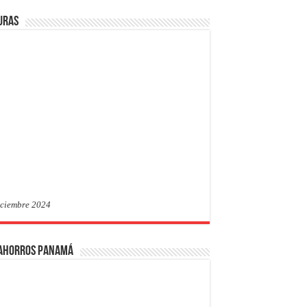
uras
iciembre 2024
 Ahorros Panamá