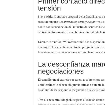
Primer contacto dire
tensión
Steve Witkoff, enviado especial de la Casa Blanca pa
sostuvieron una
«conversación seria y sustantiva»
de
contó con la mediación del ministro de Asuntos Exter
acercamiento formal entre ambas naciones desde la r
Durante la reunión, Witkoff transmitió la disposici
que logre el desmantelamiento del programa nuclear i
levantamiento de las sanciones económicas que asfix
La desconfianza marc
negociaciones
El canciller iraní expresó sus reservas sobre el pr
unilateralmente el acuerdo previo firmado durante la
estadounidense respondió asegurando que existe volu
Tras el encuentro, Araghchi regresó a Teherán donde
reticente a las conversaciones. Sin embargo, el presi