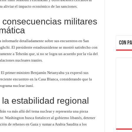
ra aliviar el impacto económico de las sanciones.
 consecuencias militares
omática
 informarle detalladamente sobre sus encuentros en San
CON PA
ghchi. El presidente estadounidense se mostró satisfecho con
amente a Teherán que, si no se logra un acuerdo por la vía del
alaciones nucleares iraníes.
a. El primer ministro Benjamín Netanyahu ya expresó sus
reciente encuentro en la Casa Blanca, considerando que la
rograma nuclear iraní.
la estabilidad regional
Irán va más allá del tema nuclear y representa una pieza
nte. Washington busca fortalecer al gobierno libanés, detener
ación de rehenes en Gaza y sumar a Arabia Saudita a los