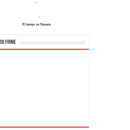
-
-
El tiempo en Panama
SO FIRME