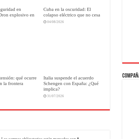
eguridad en
Cuba en la oscuridad: El
Dron explosivo en
colapso eléctrico que no cesa
04/08/2026
Compañ
tensión: qué ocurre
Italia suspende el acuerdo
n la frontera
Schengen con España: ¿Qué
implica?
31/07/2026
.
Los campos obligatorios están marcados con
*