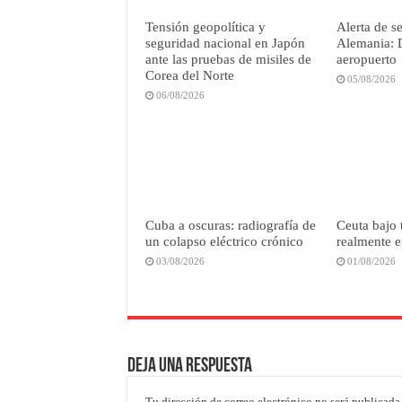
Tensión geopolítica y
Alerta de s
seguridad nacional en Japón
Alemania: 
ante las pruebas de misiles de
aeropuerto
Corea del Norte
05/08/2026
06/08/2026
Cuba a oscuras: radiografía de
Ceuta bajo 
un colapso eléctrico crónico
realmente e
03/08/2026
01/08/2026
Deja una respuesta
Tu dirección de correo electrónico no será publicada