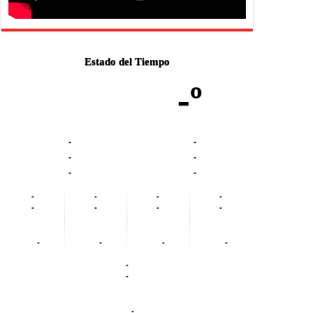
Estado del Tiempo
-º
-
-
-
-
-
-
-
-
-
-
-
-
-
-
-
-
-
-
-
-
-