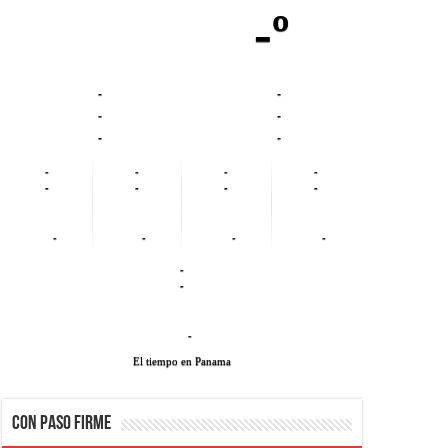
-º
-
-
-
-
-
-
-
-
-
-
-
-
-
-
-
-
-
-
-
-
-
El tiempo en Panama
CON PASO FIRME