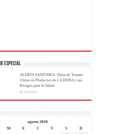
JE ESPECIAL
ALERTA SANITARIA: Pasta de Tomate
China en Productos de LA DOÑA y sus
Riesgos para la Salud
28/10/2024
agosto 2026
M
X
J
V
S
D