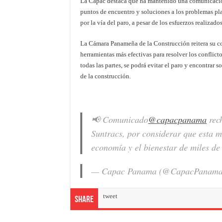
La Capac destaca que ha mantenido una comunicación
puntos de encuentro y soluciones a los problemas pl
por la vía del paro, a pesar de los esfuerzos realizad
La Cámara Panameña de la Construcción reitera su c
herramientas más efectivas para resolver los conflict
todas las partes, se podrá evitar el paro y encontrar 
de la construcción.
📢 Comunicado
@capacpanama
rech
Suntracs, por considerar que esta me
economía y el bienestar de miles de
— Capac Panama (@CapacPanam
tweet
Share