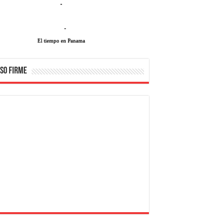
-
-
El tiempo en Panama
SO FIRME