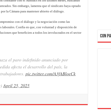
 constante con el Suntracs en los últimos meses, buscando
anteados. Sin embargo, lamenta que el sindicato haya optado
os por la Cámara para mantener abierto el diálogo.
ompromiso con el diálogo y la negociación como las
os laborales. Confía en que, con voluntad y disposición de
soluciones que beneficien a todos los involucrados en el sector
CON PA
aza el paro indefinido anunciado por
dida afecta el desarrollo del país, la
 trabajadores.
pic.twitter.com/A3fABloeCk
a)
April 25, 2025