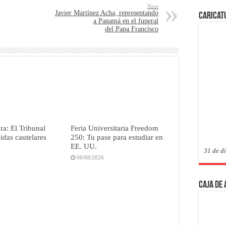
Next
Javier Martínez Acha, representando
Caricat
a Panamá en el funeral
del Papa Francisco
a: El Tribunal
Feria Universitaria Freedom
didas cautelares
250: Tu pase para estudiar en
EE. UU.
31 de d
06/08/2026
Caja de