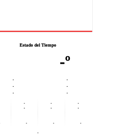
Estado del Tiempo
-º
-
-
-
-
-
-
-
-
-
-
-
-
-
-
-
-
-