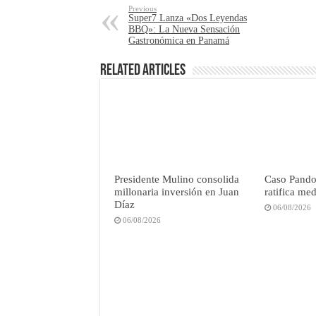
Previous
Super7 Lanza «Dos Leyendas
BBQ»: La Nueva Sensación
Gastronómica en Panamá
Related Articles
Presidente Mulino consolida
Caso Pandor
millonaria inversión en Juan
ratifica me
Díaz
06/08/2026
06/08/2026