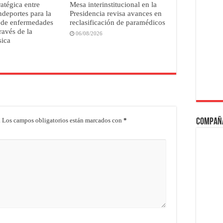
ratégica entre
Mesa interinstitucional en la
deportes para la
Presidencia revisa avances en
 de enfermedades
reclasificación de paramédicos
ravés de la
06/08/2026
sica
.
Los campos obligatorios están marcados con
*
Compañ