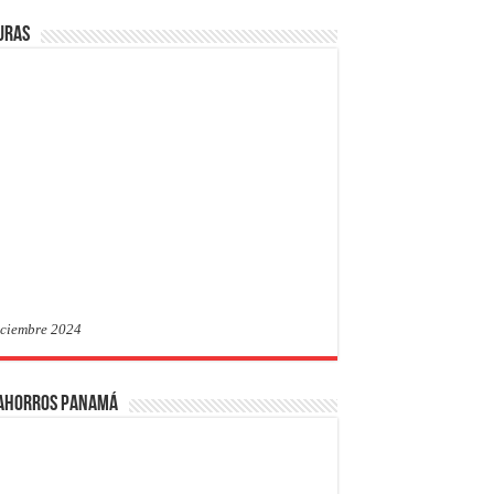
uras
iciembre 2024
 Ahorros Panamá