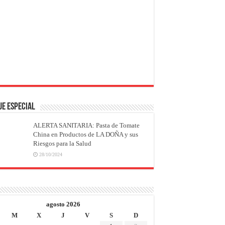
JE ESPECIAL
ALERTA SANITARIA: Pasta de Tomate
China en Productos de LA DOÑA y sus
Riesgos para la Salud
28/10/2024
agosto 2026
M
X
J
V
S
D