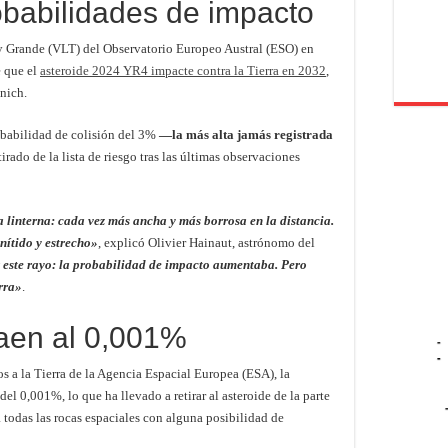
obabilidades de impacto
 Grande (VLT) del Observatorio Europeo Austral (ESO) en
e que el
asteroide 2024 YR4 impacte contra la Tierra en 2032
,
nich.
obabilidad de colisión del 3%
—la más alta jamás registrada
irado de la lista de riesgo tras las últimas observaciones
a linterna: cada vez más ancha y más borrosa en la distancia.
nítido y estrecho»
, explicó Olivier Hainaut, astrónomo del
 este rayo: la probabilidad de impacto aumentaba. Pero
rra»
.
caen al 0,001%
-
-
 a la Tierra de la Agencia Espacial Europea (ESA), la
l 0,001%, lo que ha llevado a retirar al asteroide de la parte
ra todas las rocas espaciales con alguna posibilidad de