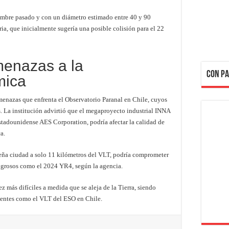
ciembre pasado y con un diámetro estimado entre 40 y 90
ia, que inicialmente sugería una posible colisión para el 22
menazas a la
CON PA
mica
menazas que enfrenta el Observatorio Paranal en Chile, cuyos
s. La institución advirtió que el megaproyecto industrial INNA
stadounidense AES Corporation, podría afectar la calidad de
a.
ueña ciudad a solo 11 kilómetros del VLT, podría comprometer
igrosos como el 2024 YR4, según la agencia.
z más difíciles a medida que se aleja de la Tierra, siendo
otentes como el VLT del ESO en Chile.