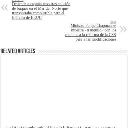
Previous
Detienen a capitán ruso tras colisión
de buques en el Mar del Norte que
transportaba combustible para el
Ejército de EEUU
Next
Ministro Felipe Chapman se
muestra «tranquilo» con los
cambios a la reforma de la CSS
pese a las modificaciones
Related Articles
La IA está quebrando al Estado británico (y nadie sabe cómo