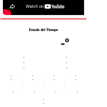
Estado del Tiempo
-º
-
-
-
-
-
-
-
-
-
-
-
-
-
-
-
-
-
-
-
-