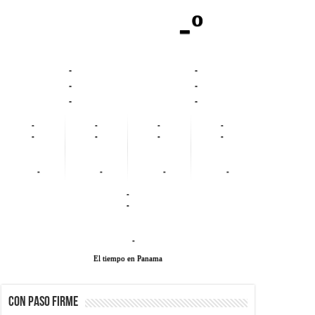
-º
-
-
-
-
-
-
-
-
-
-
-
-
-
-
-
-
-
-
-
-
-
El tiempo en Panama
CON PASO FIRME