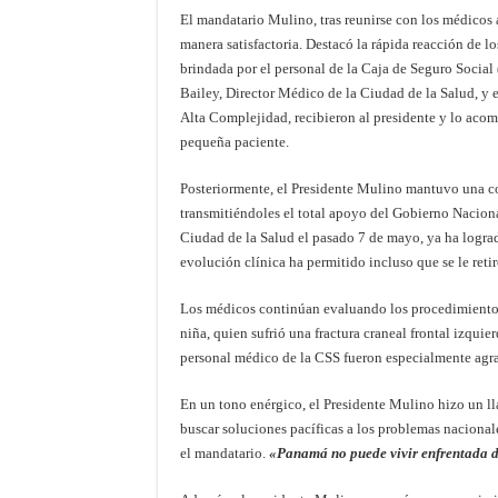
El mandatario Mulino, tras reunirse con los médicos 
manera satisfactoria. Destacó la rápida reacción de l
brindada por el personal de la Caja de Seguro Social
Bailey, Director Médico de la Ciudad de la Salud, y e
Alta Complejidad, recibieron al presidente y lo acomp
pequeña paciente.
Posteriormente, el Presidente Mulino mantuvo una co
transmitiéndoles el total apoyo del Gobierno Naciona
Ciudad de la Salud el pasado 7 de mayo, ya ha logra
evolución clínica ha permitido incluso que se le reti
Los médicos continúan evaluando los procedimientos 
niña, quien sufrió una fractura craneal frontal izquie
personal médico de la CSS fueron especialmente agra
En un tono enérgico, el Presidente Mulino hizo un l
buscar soluciones pacíficas a los problemas nacional
el mandatario.
«Panamá no puede vivir enfrentada 