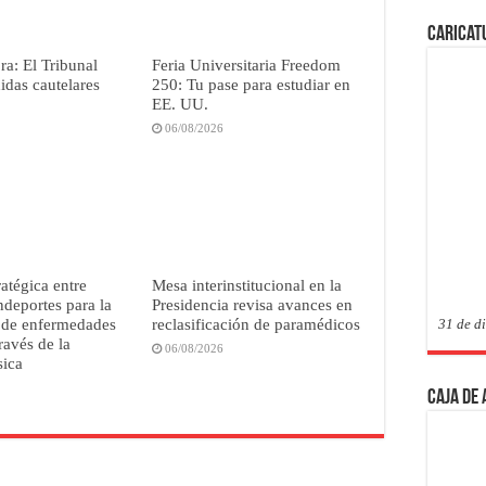
Caricat
a: El Tribunal
Feria Universitaria Freedom
didas cautelares
250: Tu pase para estudiar en
EE. UU.
06/08/2026
ratégica entre
Mesa interinstitucional en la
deportes para la
Presidencia revisa avances en
 de enfermedades
reclasificación de paramédicos
31 de d
ravés de la
06/08/2026
sica
Caja de