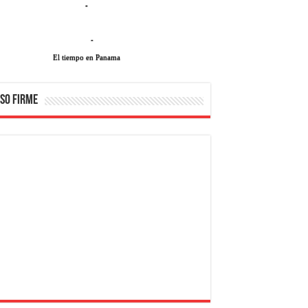
-
-
El tiempo en Panama
SO FIRME