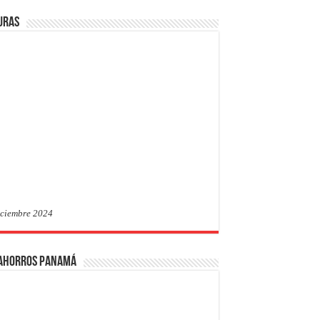
uras
iciembre 2024
 Ahorros Panamá