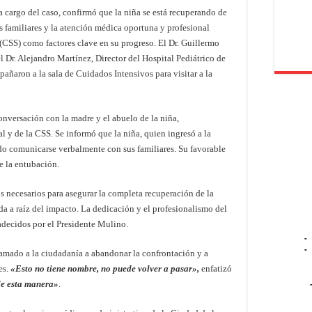
a cargo del caso, confirmó que la niña se está recuperando de
os familiares y la atención médica oportuna y profesional
 (CSS) como factores clave en su progreso. El Dr. Guillermo
l Dr. Alejandro Martínez, Director del Hospital Pediátrico de
añaron a la sala de Cuidados Intensivos para visitar a la
nversación con la madre y el abuelo de la niña,
l y de la CSS. Se informó que la niña, quien ingresó a la
do comunicarse verbalmente con sus familiares. Su favorable
re la entubación.
necesarios para asegurar la completa recuperación de la
rda a raíz del impacto. La dedicación y el profesionalismo del
decidos por el Presidente Mulino.
-
-
lamado a la ciudadanía a abandonar la confrontación y a
es.
«Esto no tiene nombre, no puede volver a pasar»,
enfatizó
de esta manera»
.