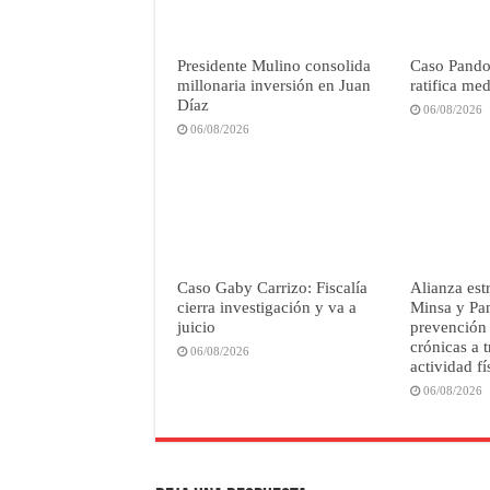
Presidente Mulino consolida
Caso Pandor
millonaria inversión en Juan
ratifica me
Díaz
06/08/2026
06/08/2026
Caso Gaby Carrizo: Fiscalía
Alianza est
cierra investigación y va a
Minsa y Pan
juicio
prevención
crónicas a t
06/08/2026
actividad fí
06/08/2026