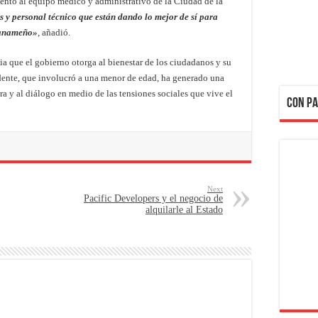
nto al equipo médico y administrativo de la Ciudad de la
s y personal técnico que están dando lo mejor de sí para
 panameño»
, añadió.
ia que el gobierno otorga al bienestar de los ciudadanos y su
idente, que involucró a una menor de edad, ha generado una
a y al diálogo en medio de las tensiones sociales que vive el
CON PA
Next
Pacific Developers y el negocio de
alquilarle al Estado