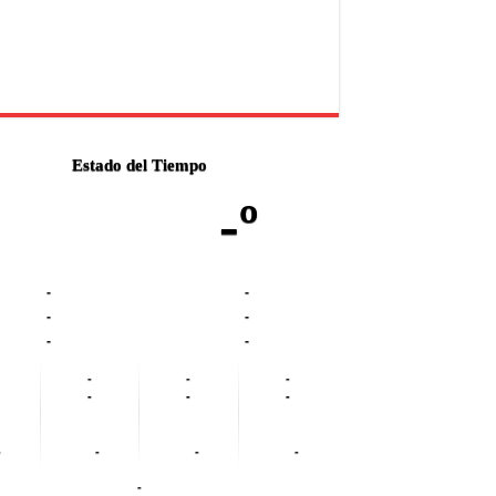
Estado del Tiempo
-º
-
-
-
-
-
-
-
-
-
-
-
-
-
-
-
-
-