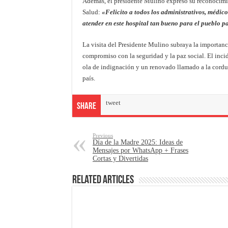
Además, el presidente Mulino expresó su reconocimie
Salud:
«Felicito a todos los administrativos, médico
atender en este hospital tan bueno para el pueblo
La visita del Presidente Mulino subraya la importanc
compromiso con la seguridad y la paz social. El inc
ola de indignación y un renovado llamado a la cordur
país.
tweet
Share
Previous
Día de la Madre 2025: Ideas de
Mensajes por WhatsApp + Frases
Cortas y Divertidas
Related Articles