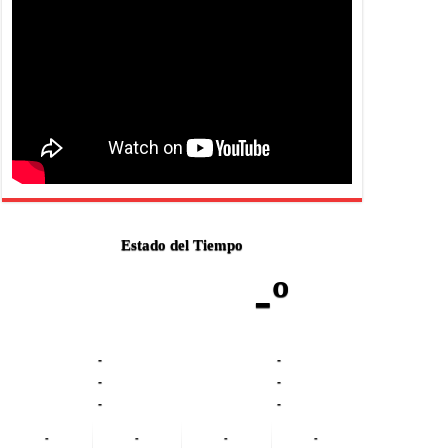
Estado del Tiempo
-º
-
-
-
-
-
-
-
-
-
-