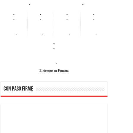
-
-
-
-
-
-
-
-
-
-
-
-
-
-
-
-
-
El tiempo en Panama
CON PASO FIRME