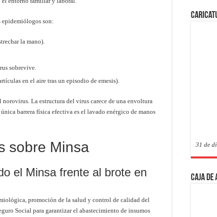
el entorno familiar y laboral.
Caricat
os epidemiólogos son:
trechar la mano).
rus sobrevive.
tículas en el aire tras un episodio de emesis).
 norovirus. La estructura del virus carece de una envoltura
única barrera física efectiva es el lavado enérgico de manos
s sobre Minsa
31 de d
 el Minsa frente al brote en
Caja de
iológica, promoción de la salud y control de calidad del
eguro Social para garantizar el abastecimiento de insumos