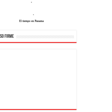
-
-
El tiempo en Panama
SO FIRME