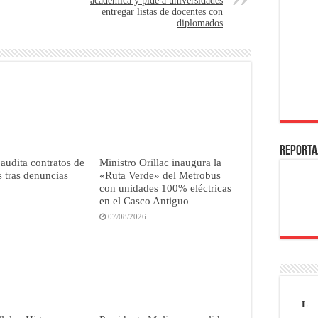
académica y pide a universidades
entregar listas de docentes con
diplomados
REPORTA
 audita contratos de
Ministro Orillac inaugura la
 tras denuncias
«Ruta Verde» del Metrobus
con unidades 100% eléctricas
en el Casco Antiguo
07/08/2026
L