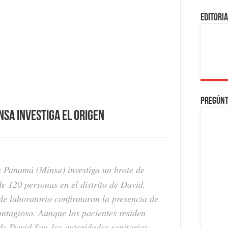
EDITORI
Pregúnt
nsa investiga el origen
e Panamá (Minsa) investiga un brote de
de 120 personas en el distrito de David,
de laboratorio confirmaron la presencia de
ntagioso. Aunque los pacientes residen
de David Sur, las autoridades sanitarias