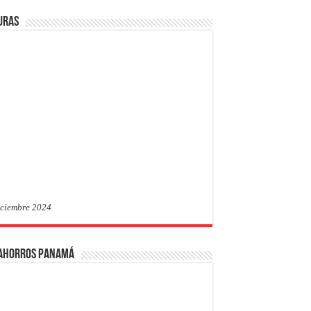
uras
iciembre 2024
 Ahorros Panamá