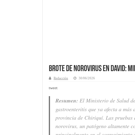
Brote de Norovirus en David: Mi
Redacción
30/06/2026
tweet
Resumen:
El Ministerio de Salud d
gastroenteritis que ya afecta a más 
provincia de Chiriquí. Las pruebas 
norovirus, un patógeno altamente co
principalmente en el corregimiento 