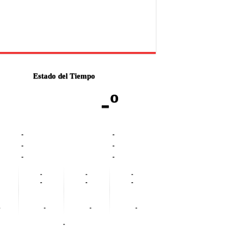
Estado del Tiempo
-º
-
-
-
-
-
-
-
-
-
-
-
-
-
-
-
-
-