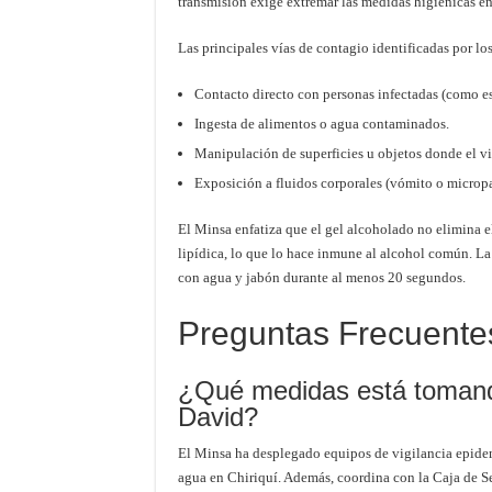
transmisión exige extremar las medidas higiénicas en 
Las principales vías de contagio identificadas por l
Contacto directo con personas infectadas (como es
Ingesta de alimentos o agua contaminados.
Manipulación de superficies u objetos donde el vi
Exposición a fluidos corporales (vómito o micropar
El Minsa enfatiza que el gel alcoholado no elimina el
lipídica, lo que lo hace inmune al alcohol común. La 
con agua y jabón durante al menos 20 segundos.
Preguntas Frecuente
¿Qué medidas está tomando
David?
El Minsa ha desplegado equipos de vigilancia epidem
agua en Chiriquí. Además, coordina con la Caja de S