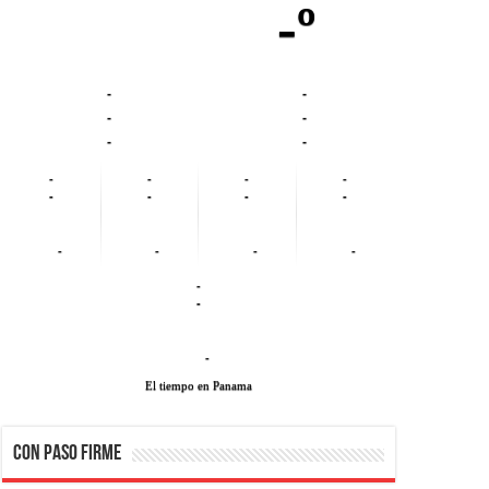
-º
-
-
-
-
-
-
-
-
-
-
-
-
-
-
-
-
-
-
-
-
-
El tiempo en Panama
CON PASO FIRME