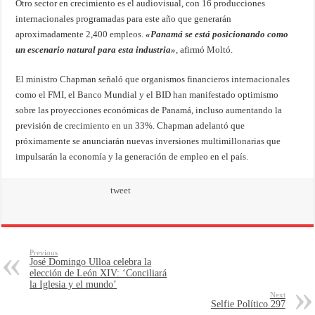
Otro sector en crecimiento es el audiovisual, con 16 producciones
internacionales programadas para este año que generarán
aproximadamente 2,400 empleos.
«Panamá se está posicionando como
un escenario natural para esta industria»
, afirmó Moltó.
El ministro Chapman señaló que organismos financieros internacionales
como el FMI, el Banco Mundial y el BID han manifestado optimismo
sobre las proyecciones económicas de Panamá, incluso aumentando la
previsión de crecimiento en un 33%. Chapman adelantó que
próximamente se anunciarán nuevas inversiones multimillonarias que
impulsarán la economía y la generación de empleo en el país.
tweet
Previous
José Domingo Ulloa celebra la
elección de León XIV: ‘Conciliará
la Iglesia y el mundo’
Next
Selfie Político 297