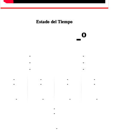
Estado del Tiempo
-º
-
-
-
-
-
-
-
-
-
-
-
-
-
-
-
-
-
-
-
-
-