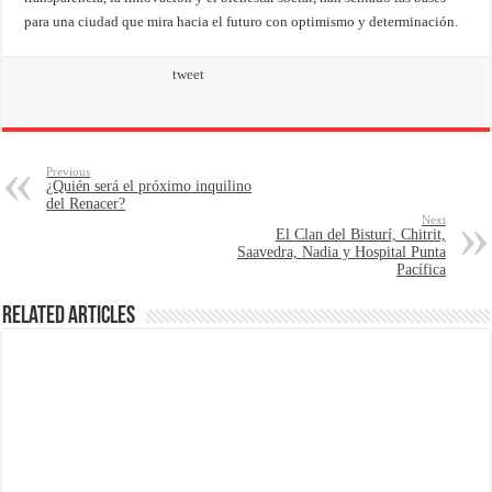
para una ciudad que mira hacia el futuro con optimismo y determinación.
tweet
Previous
¿Quién será el próximo inquilino
del Renacer?
Next
El Clan del Bisturí, Chitrit,
Saavedra, Nadia y Hospital Punta
Pacífica
Related Articles