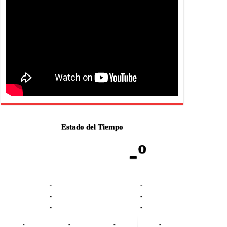
Estado del Tiempo
-º
-
-
-
-
-
-
-
-
-
-