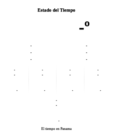
Estado del Tiempo
-º
-
-
-
-
-
-
-
-
-
-
-
-
-
-
-
-
-
-
-
-
-
El tiempo en Panama