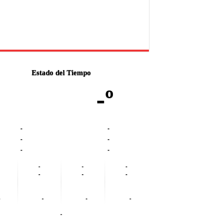
Estado del Tiempo
-º
-
-
-
-
-
-
-
-
-
-
-
-
-
-
-
-
-