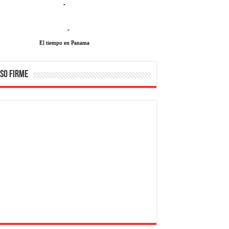
-
-
El tiempo en Panama
SO FIRME