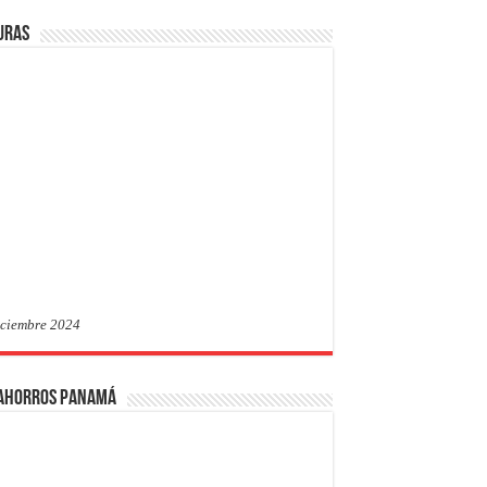
uras
iciembre 2024
 Ahorros Panamá