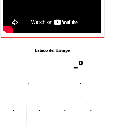
Estado del Tiempo
-º
-
-
-
-
-
-
-
-
-
-
-
-
-
-
-
-
-
-