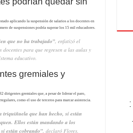
es podrían quedar sin
estado aplicando la suspensión de salarios a los docentes en
úmero de suspensiones podría superar los 15 mil educadores.
ien que no ha trabajado”
, enfatizó el
s docentes para que regresen a las aulas y
istema educativo.
entes gremiales y
 dirigentes gremiales que, a pesar de liderar el paro,
regulares, como el uso de terceros para marcar asistencia.
-
-
a triquiñuela que han hecho, sí están
quen. Ellos están mandando a los
s sí están cobrando”
, declaró Flores.