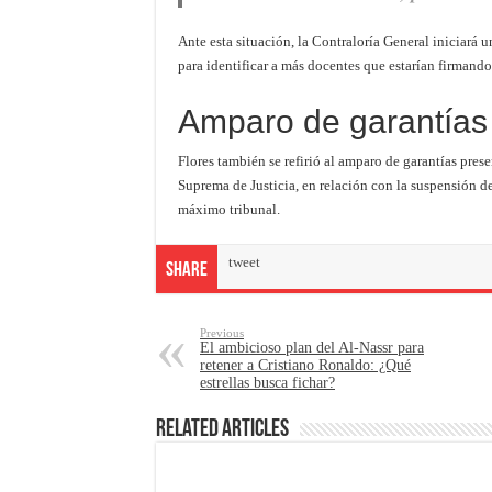
Ante esta situación, la Contraloría General iniciará
para identificar a más docentes que estarían firmando
Amparo de garantías
Flores también se refirió al amparo de garantías pres
Suprema de Justicia, en relación con la suspensión de
máximo tribunal.
tweet
Share
Previous
El ambicioso plan del Al-Nassr para
retener a Cristiano Ronaldo: ¿Qué
estrellas busca fichar?
Related Articles