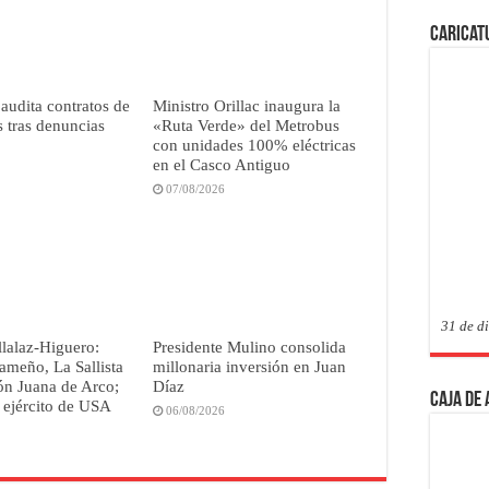
Caricat
 audita contratos de
Ministro Orillac inaugura la
 tras denuncias
«Ruta Verde» del Metrobus
con unidades 100% eléctricas
en el Casco Antiguo
07/08/2026
31 de d
lalaz-Higuero:
Presidente Mulino consolida
ameño, La Sallista
millonaria inversión en Juan
lón Juana de Arco;
Díaz
Caja de
 ejército de USA
06/08/2026