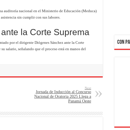
 una auditoría nacional en el Ministerio de Educación (Meduca)
 asistencia sin cumplir con sus labores.
 ante la Corte Suprema
CON PA
entado por el dirigente Diógenes Sánchez ante la Corte
 su salario, señalando que el proceso está en manos del
Next
Jornada de Inducción al Concurso
Nacional de Oratoria 2025 Llega a
Panamá Oeste