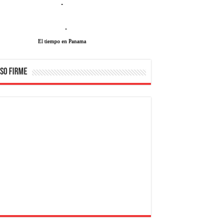
-
-
El tiempo en Panama
SO FIRME