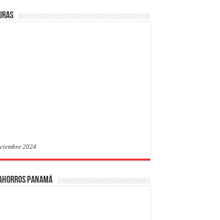
uras
iciembre 2024
 Ahorros Panamá