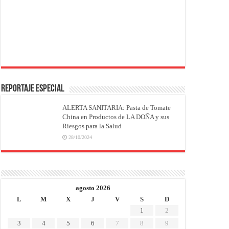
REPORTAJE ESPECIAL
ALERTA SANITARIA: Pasta de Tomate
China en Productos de LA DOÑA y sus
Riesgos para la Salud
28/10/2024
agosto 2026
L
M
X
J
V
S
D
1
2
3
4
5
6
7
8
9