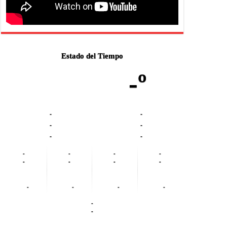
Estado del Tiempo
-º
-
-
-
-
-
-
-
-
-
-
-
-
-
-
-
-
-
-
-
-