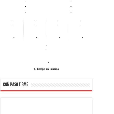
-
-
-
-
-
-
-
-
-
-
-
-
-
-
-
-
-
-
-
-
-
El tiempo en Panama
CON PASO FIRME