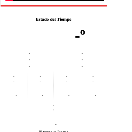
Estado del Tiempo
-º
-
-
-
-
-
-
-
-
-
-
-
-
-
-
-
-
-
-
-
-
-
El tiempo en Panama