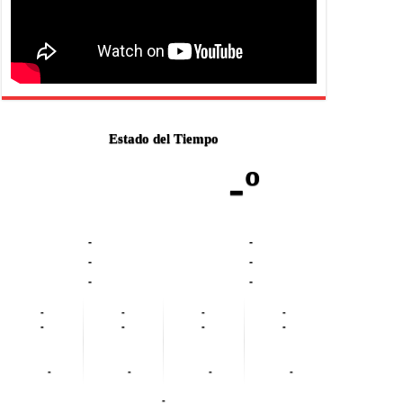
Estado del Tiempo
-º
-
-
-
-
-
-
-
-
-
-
-
-
-
-
-
-
-
-
-