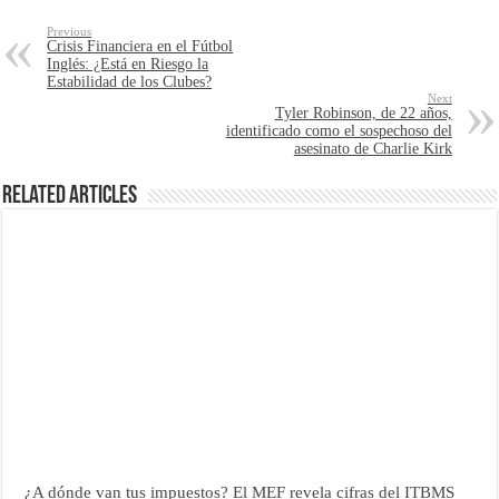
Previous
Crisis Financiera en el Fútbol
Inglés: ¿Está en Riesgo la
Estabilidad de los Clubes?
Next
Tyler Robinson, de 22 años,
identificado como el sospechoso del
asesinato de Charlie Kirk
Related Articles
¿A dónde van tus impuestos? El MEF revela cifras del ITBMS