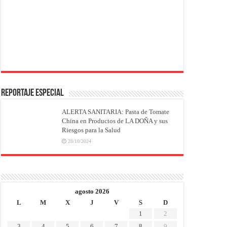
REPORTAJE ESPECIAL
ALERTA SANITARIA: Pasta de Tomate
China en Productos de LA DOÑA y sus
Riesgos para la Salud
28/10/2024
agosto 2026
L
M
X
J
V
S
D
1
2
3
4
5
6
7
8
9