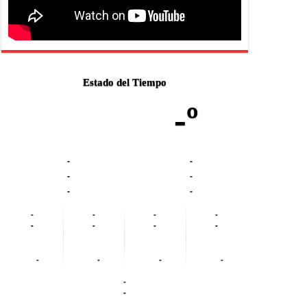
Estado del Tiempo
-º
-
-
-
-
-
-
-
-
-
-
-
-
-
-
-
-
-
-
-
-