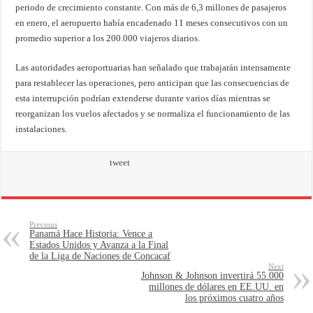
periodo de crecimiento constante. Con más de 6,3 millones de pasajeros
en enero, el aeropuerto había encadenado 11 meses consecutivos con un
promedio superior a los 200.000 viajeros diarios.
Las autoridades aeroportuarias han señalado que trabajarán intensamente
para restablecer las operaciones, pero anticipan que las consecuencias de
esta interrupción podrían extenderse durante varios días mientras se
reorganizan los vuelos afectados y se normaliza el funcionamiento de las
instalaciones.
tweet
Previous
Panamá Hace Historia: Vence a
Estados Unidos y Avanza a la Final
de la Liga de Naciones de Concacaf
Next
Johnson & Johnson invertirá 55.000
millones de dólares en EE.UU. en
los próximos cuatro años