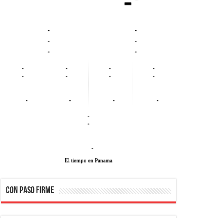
-º
-
-
-
-
-
-
-
-
-
-
-
-
-
-
-
-
-
-
-
-
-
El tiempo en Panama
CON PASO FIRME