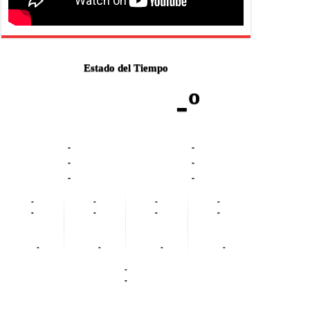
Estado del Tiempo
-º
-
-
-
-
-
-
-
-
-
-
-
-
-
-
-
-
-
-
-
-