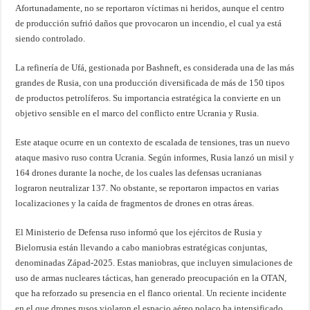
Afortunadamente, no se reportaron víctimas ni heridos, aunque el centro
de producción sufrió daños que provocaron un incendio, el cual ya está
siendo controlado.
La refinería de Ufá, gestionada por Bashneft, es considerada una de las más
grandes de Rusia, con una producción diversificada de más de 150 tipos
de productos petrolíferos. Su importancia estratégica la convierte en un
objetivo sensible en el marco del conflicto entre Ucrania y Rusia.
Este ataque ocurre en un contexto de escalada de tensiones, tras un nuevo
ataque masivo ruso contra Ucrania. Según informes, Rusia lanzó un misil y
164 drones durante la noche, de los cuales las defensas ucranianas
lograron neutralizar 137. No obstante, se reportaron impactos en varias
localizaciones y la caída de fragmentos de drones en otras áreas.
El Ministerio de Defensa ruso informó que los ejércitos de Rusia y
Bielorrusia están llevando a cabo maniobras estratégicas conjuntas,
denominadas Západ-2025. Estas maniobras, que incluyen simulaciones de
uso de armas nucleares tácticas, han generado preocupación en la OTAN,
que ha reforzado su presencia en el flanco oriental. Un reciente incidente
en el que drones rusos violaron el espacio aéreo polaco ha intensificado