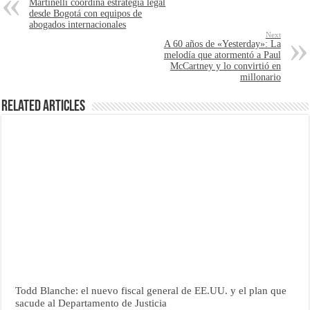
Martinelli coordina estrategia legal
desde Bogotá con equipos de
abogados internacionales
Next
A 60 años de «Yesterday»: La
melodía que atormentó a Paul
McCartney y lo convirtió en
millonario
Related Articles
Todd Blanche: el nuevo fiscal general de EE.UU. y el plan que
sacude al Departamento de Justicia