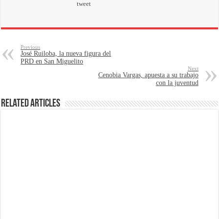
tweet
Previous
José Ruiloba, la nueva figura del
PRD en San Miguelito
Next
Cenobia Vargas, apuesta a su trabajo
con la juventud
Related Articles