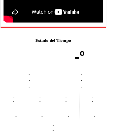
Estado del Tiempo
-º
-
-
-
-
-
-
-
-
-
-
-
-
-
-
-
-
-
-
-
-