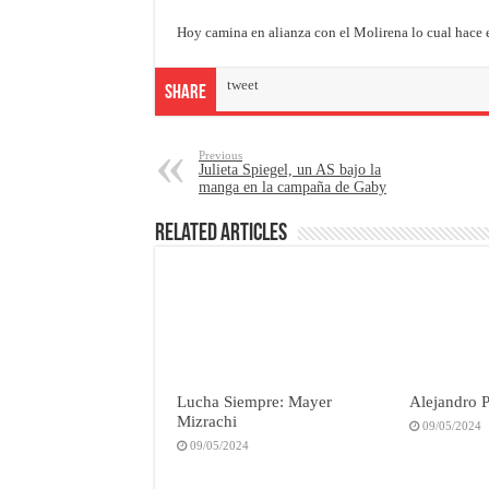
Hoy camina en alianza con el Molirena lo cual hace e
tweet
Share
Previous
Julieta Spiegel, un AS bajo la
manga en la campaña de Gaby
Related Articles
Lucha Siempre: Mayer
Alejandro P
Mizrachi
09/05/2024
09/05/2024