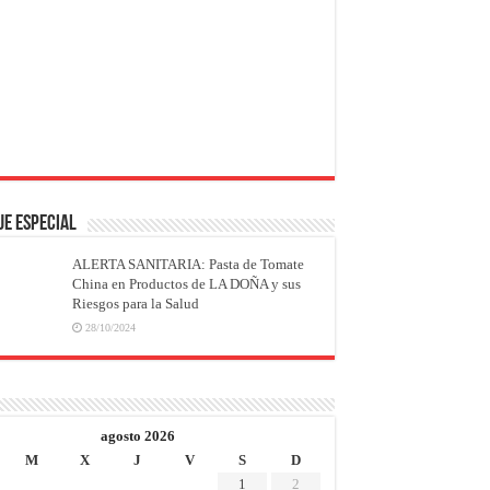
JE ESPECIAL
ALERTA SANITARIA: Pasta de Tomate
China en Productos de LA DOÑA y sus
Riesgos para la Salud
28/10/2024
agosto 2026
M
X
J
V
S
D
1
2