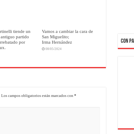
tinelli tiende un
Vamos a cambiar la cara de
 antiguo partido
San Miguelito;
CON PA
arrebatado por
Irma Hernández
ux.
08/05/2024
.
Los campos obligatorios están marcados con
*