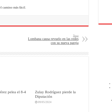
l camino más fácil.
Next
Lombana causa revuelo en las redes
con su nueva pareja
-
-
érez pelea el 8-4
Zulay Rodríguez pierde la
Diputación
09/05/2024