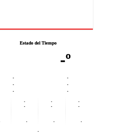
Estado del Tiempo
-º
-
-
-
-
-
-
-
-
-
-
-
-
-
-
-
-
-
-