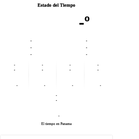
Estado del Tiempo
-º
-
-
-
-
-
-
-
-
-
-
-
-
-
-
-
-
-
-
-
-
-
El tiempo en Panama