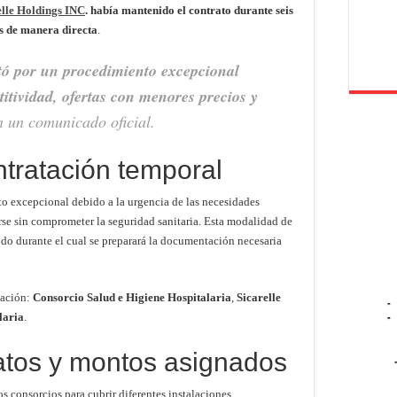
elle Holdings INC
. había mantenido el contrato durante seis
s de manera directa
.
tó por un procedimiento excepcional
itividad, ofertas con menores precios y
en un comunicado oficial.
tratación temporal
nto excepcional debido a la urgencia de las necesidades
se sin comprometer la seguridad sanitaria. Esta modalidad de
odo durante el cual se preparará la documentación necesaria
tación:
Consorcio Salud e Higiene Hospitalaria
,
Sicarelle
-
laria
.
-
ratos y montos asignados
os consorcios para cubrir diferentes instalaciones