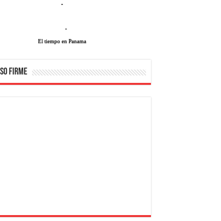
-
-
El tiempo en Panama
SO FIRME