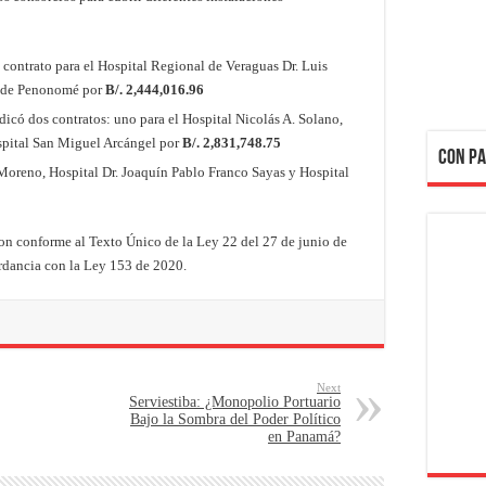
contrato para el Hospital Regional de Veraguas Dr. Luis
a de Penonomé por
B/. 2,444,016.96
dicó dos contratos: uno para el Hospital Nicolás A. Solano,
spital San Miguel Arcángel por
B/. 2,831,748.75
CON PA
 Moreno, Hospital Dr. Joaquín Pablo Franco Sayas y Hospital
ron conforme al Texto Único de la Ley 22 del 27 de junio de
ordancia con la Ley 153 de 2020.
Next
Serviestiba: ¿Monopolio Portuario
Bajo la Sombra del Poder Político
en Panamá?