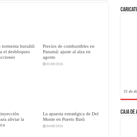
Caricat
 tormenta bursátil:
Precios de combustibles en
ca el desbloqueo
Panamá: ajuste al alza en
acciones
agosto
05/08/2026
31 de d
Caja de
 inyección
La apuesta estratégica de Del
ara aliviar la
Monte en Puerto Barú
ica
04/08/2026