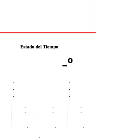
Estado del Tiempo
-º
-
-
-
-
-
-
-
-
-
-
-
-
-
-
-
-
-