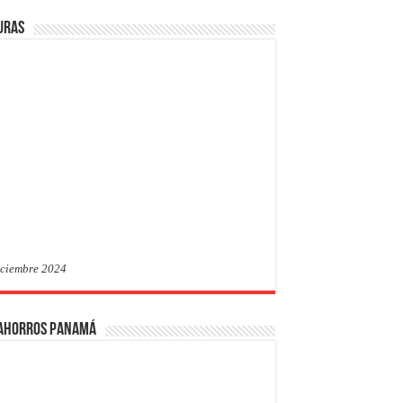
uras
iciembre 2024
 Ahorros Panamá