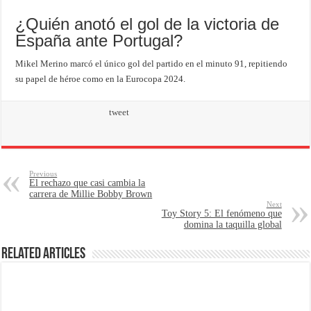
¿Quién anotó el gol de la victoria de
España ante Portugal?
Mikel Merino marcó el único gol del partido en el minuto 91, repitiendo
su papel de héroe como en la Eurocopa 2024.
tweet
Previous
El rechazo que casi cambia la
carrera de Millie Bobby Brown
Next
Toy Story 5: El fenómeno que
domina la taquilla global
Related Articles