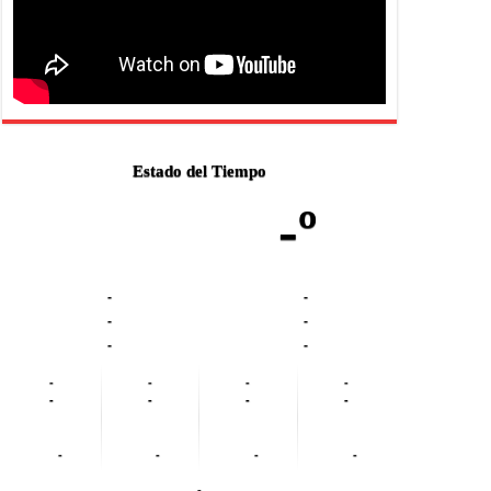
Estado del Tiempo
-º
-
-
-
-
-
-
-
-
-
-
-
-
-
-
-
-
-
-
-