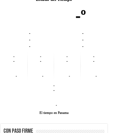
-º
-
-
-
-
-
-
-
-
-
-
-
-
-
-
-
-
-
-
-
-
-
El tiempo en Panama
CON PASO FIRME