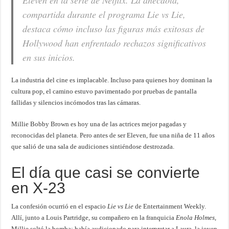
Eleven en la serie de Netflix. La anécdota,
compartida durante el programa Lie vs Lie,
destaca cómo incluso las figuras más exitosas de
Hollywood han enfrentado rechazos significativos
en sus inicios.
La industria del cine es implacable. Incluso para quienes hoy dominan la
cultura pop, el camino estuvo pavimentado por pruebas de pantalla
fallidas y silencios incómodos tras las cámaras.
Millie Bobby Brown es hoy una de las actrices mejor pagadas y
reconocidas del planeta. Pero antes de ser Eleven, fue una niña de 11 años
que salió de una sala de audiciones sintiéndose destrozada.
El día que casi se convierte
en X-23
La confesión ocurrió en el espacio
Lie vs Lie
de Entertainment Weekly.
Allí, junto a Louis Partridge, su compañero en la franquicia
Enola Holmes
,
Millie soltó la bomba: había audicionado para interpretar a Laura, la joven