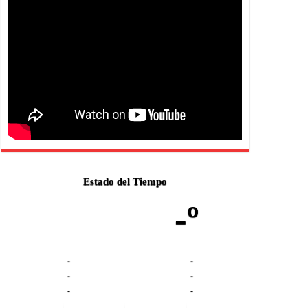
Estado del Tiempo
-º
-
-
-
-
-
-