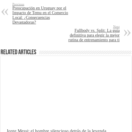
Previous
Preocupación en Uruguay por el
Impacto de Temu en el Comercio
Local: ¿Consecuencias
Devastadoras?
Next
Fullbody vs. Split: La guía
definitiva para elegir la mejor
rutina de entrenamiento para ti
Related Articles
Jorge Messi: el hombre silencioso detrás de la leyenda