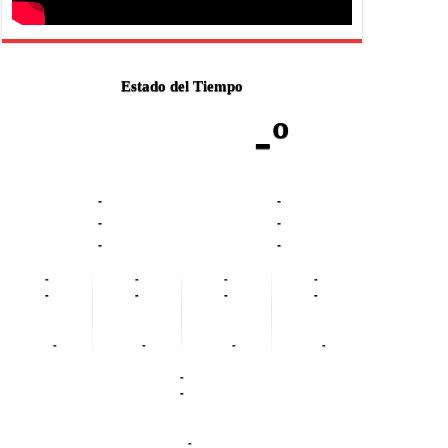
Estado del Tiempo
-º
-
-
-
-
-
-
-
-
-
-
-
-
-
-
-
-
-
-
-
-
-