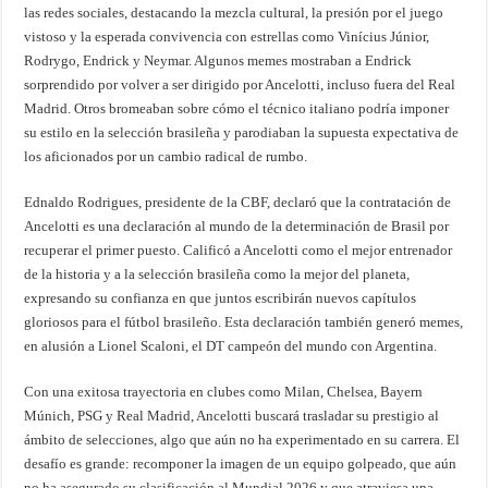
las redes sociales, destacando la mezcla cultural, la presión por el juego
vistoso y la esperada convivencia con estrellas como Vinícius Júnior,
Rodrygo, Endrick y Neymar. Algunos memes mostraban a Endrick
sorprendido por volver a ser dirigido por Ancelotti, incluso fuera del Real
Madrid. Otros bromeaban sobre cómo el técnico italiano podría imponer
su estilo en la selección brasileña y parodiaban la supuesta expectativa de
los aficionados por un cambio radical de rumbo.
Ednaldo Rodrigues, presidente de la CBF, declaró que la contratación de
Ancelotti es una declaración al mundo de la determinación de Brasil por
recuperar el primer puesto. Calificó a Ancelotti como el mejor entrenador
de la historia y a la selección brasileña como la mejor del planeta,
expresando su confianza en que juntos escribirán nuevos capítulos
gloriosos para el fútbol brasileño. Esta declaración también generó memes,
en alusión a Lionel Scaloni, el DT campeón del mundo con Argentina.
Con una exitosa trayectoria en clubes como Milan, Chelsea, Bayern
Múnich, PSG y Real Madrid, Ancelotti buscará trasladar su prestigio al
ámbito de selecciones, algo que aún no ha experimentado en su carrera. El
desafío es grande: recomponer la imagen de un equipo golpeado, que aún
no ha asegurado su clasificación al Mundial 2026 y que atraviesa una