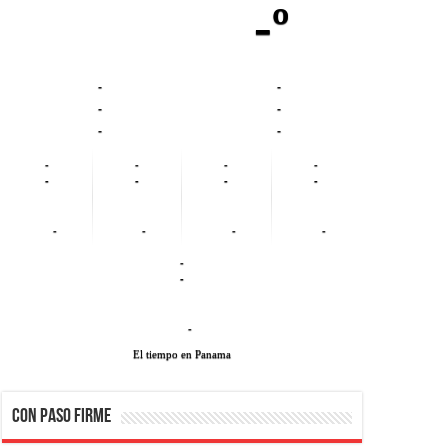
-º
-
-
-
-
-
-
-
-
-
-
-
-
-
-
-
-
-
-
-
-
-
El tiempo en Panama
CON PASO FIRME