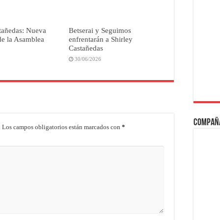
stañedas: Nueva
Betserai y Seguimos
de la Asamblea
enfrentarán a Shirley
Castañedas
30/06/2026
Compañ
.
Los campos obligatorios están marcados con
*