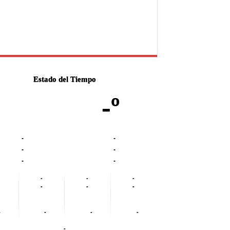
Estado del Tiempo
-º
-
-
-
-
-
-
-
-
-
-
-
-
-
-
-
-
-