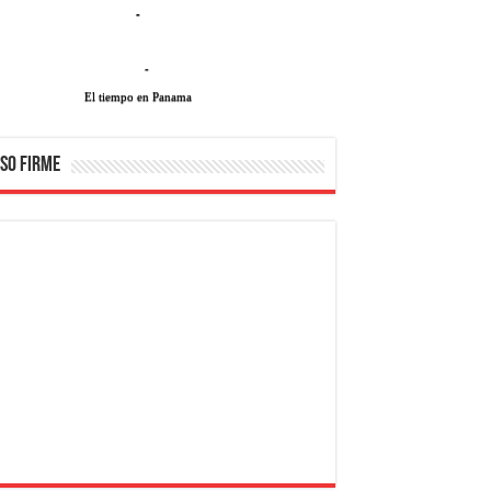
-
-
El tiempo en Panama
SO FIRME