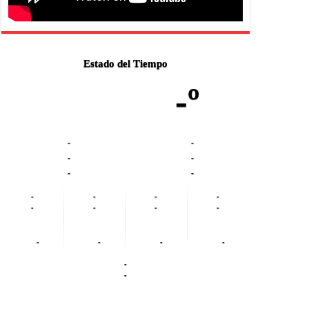
Estado del Tiempo
-º
-
-
-
-
-
-
-
-
-
-
-
-
-
-
-
-
-
-
-
-
-