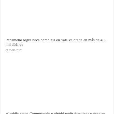
Panameño logra beca completa en Yale valorada en más de 400
mil dólares
05/08/2026
Alcaldía emite Comunicado y olvidó pedir disculpas y aceptar