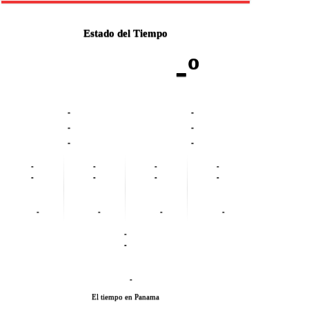
Estado del Tiempo
-º
-
-
-
-
-
-
-
-
-
-
-
-
-
-
-
-
-
-
-
-
-
El tiempo en Panama