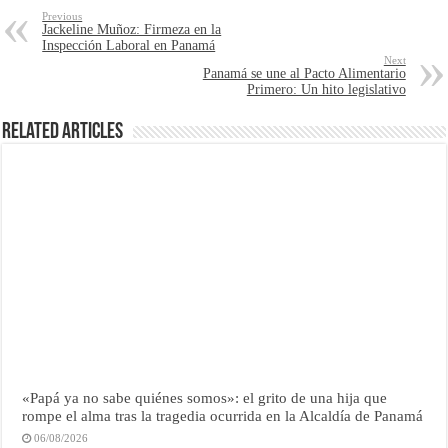
Previous
Jackeline Muñoz: Firmeza en la
Inspección Laboral en Panamá
Next
Panamá se une al Pacto Alimentario
Primero: Un hito legislativo
Related Articles
«Papá ya no sabe quiénes somos»: el grito de una hija que
rompe el alma tras la tragedia ocurrida en la Alcaldía de Panamá
06/08/2026