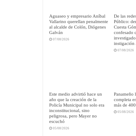
Aguaseo y empresario Aníbal
De las redes
Vallarino querellan penalmente
Público: de
al alcalde de Colón, Diógenes
Cuesta Góm
Galván
confesado c
investigado
07/08/2026
instigación 
07/08/2026
Este medio advirtió hace un
Panameño l
año que la creación de la
completa en
Policía Municipal no solo era
más de 400 
inconstitucional, sino
05/08/2026
peligrosa, pero Mayer no
escuchó
05/08/2026