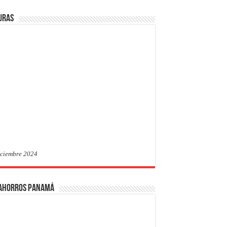
uras
iciembre 2024
 Ahorros Panamá