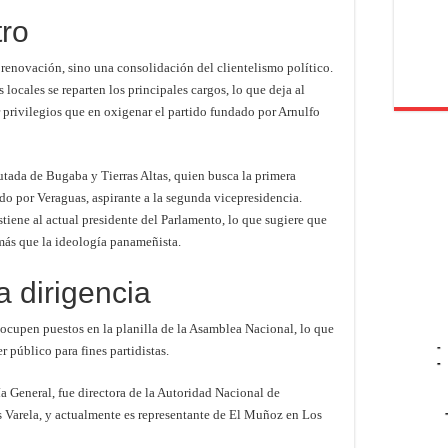
tro
 renovación, sino una consolidación del clientelismo político.
locales se reparten los principales cargos, lo que deja al
 privilegios que en oxigenar el partido fundado por Arnulfo
ada de Bugaba y Tierras Altas, quien busca la primera
do por Veraguas, aspirante a la segunda vicepresidencia.
tiene al actual presidente del Parlamento, lo que sugiere que
más que la ideología panameñista.
a dirigencia
ocupen puestos en la planilla de la Asamblea Nacional, lo que
-
 público para fines partidistas.
-
ía General, fue directora de la Autoridad Nacional de
s Varela, y actualmente es representante de El Muñoz en Los