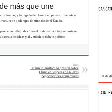
vide más que une
Caricat
s profundas, y la jugada de Herrera no parece orientada a
a estructura de poder que domina desde el Estado.
rece un reflejo de cómo el poder se recicla y se protege
bases, a las ideas y al verdadero debate político.
Next
Trump intensifica la presión sobre
China en vísperas de nuevas
31 de d
negociaciones comerciales
Caja de