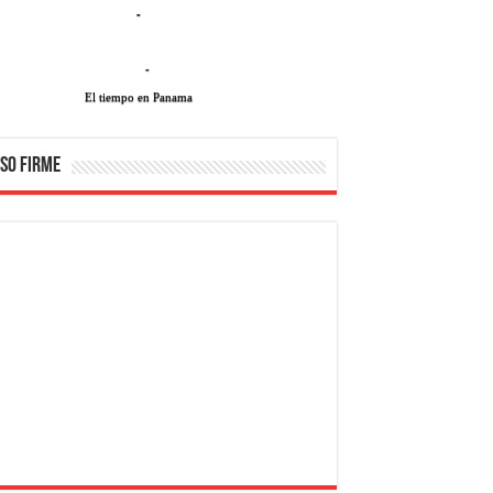
-
-
El tiempo en Panama
SO FIRME