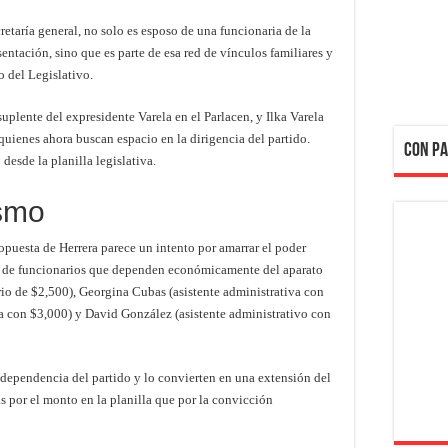
retaría general, no solo es esposo de una funcionaria de la
ntación, sino que es parte de esa red de vínculos familiares y
o del Legislativo.
suplente del expresidente Varela en el Parlacen, y Ilka Varela
uienes ahora buscan espacio en la dirigencia del partido.
CON PA
esde la planilla legislativa.
ismo
opuesta de Herrera parece un intento por amarrar el poder
da de funcionarios que dependen económicamente del aparato
ario de $2,500), Georgina Cubas (asistente administrativa con
a con $3,000) y David González (asistente administrativo con
independencia del partido y lo convierten en una extensión del
s por el monto en la planilla que por la convicción