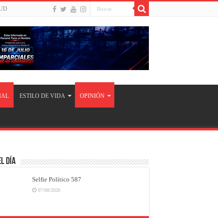
UD
IAL
ESTILO DE VIDA
OPINIÓN
l Día
Selfie Político 587
07/08/2026