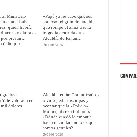
 al Ministerio
«Papá ya no sabe quiénes
nuncian a Luis
somos»: el grito de una hija
ez, quien habría
que rompe el alma tras la
rímenes y ahora es
tragedia ocurrida en la
 por presunta
Alcaldía de Panamá
a delinquir
06/08/2026
Compañ
ogra beca
Alcaldía emite Comunicado y
 Yale valorada en
olvidó pedir disculpas y
mil dólares
aceptar que la «Policía»
Municipal se extralimitó.
¿Dónde quedó la empatía
hacia el ciudadano o es que
somos gentiles?
04/08/2026