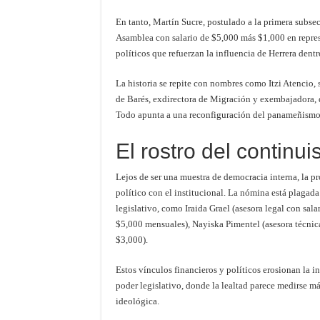
En tanto, Martín Sucre, postulado a la primera subsec
Asamblea con salario de $5,000 más $1,000 en represe
políticos que refuerzan la influencia de Herrera dentr
La historia se repite con nombres como Itzi Atencio, 
de Barés, exdirectora de Migración y exembajadora, q
Todo apunta a una reconfiguración del panameñismo d
El rostro del continu
Lejos de ser una muestra de democracia interna, la pr
político con el institucional. La nómina está plaga
legislativo, como Iraida Grael (asesora legal con sal
$5,000 mensuales), Nayiska Pimentel (asesora técnic
$3,000).
Estos vínculos financieros y políticos erosionan la 
poder legislativo, donde la lealtad parece medirse má
ideológica.