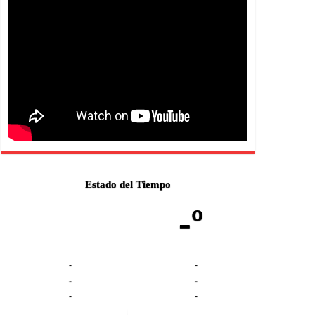
Estado del Tiempo
-º
-
-
-
-
-
-