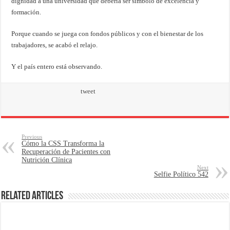
dignidad a una universidad que debería ser símbolo de excelencia y
formación.
Porque cuando se juega con fondos públicos y con el bienestar de los
trabajadores, se acabó el relajo.
Y el país entero está observando.
tweet
Previous
Cómo la CSS Transforma la
Recuperación de Pacientes con
Nutrición Clínica
Next
Selfie Político 542
Related Articles