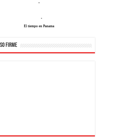
-
-
El tiempo en Panama
SO FIRME