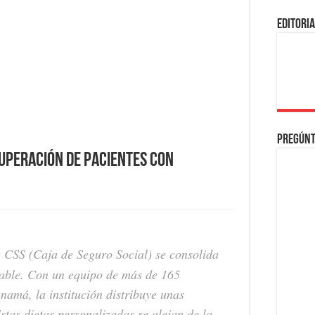
EDITORI
Pregúnt
uperación de Pacientes con
a CSS (Caja de Seguro Social) se consolida
sable. Con un equipo de más de 165
namá, la institución distribuye unas
stas dietas personalizadas se alejan de la