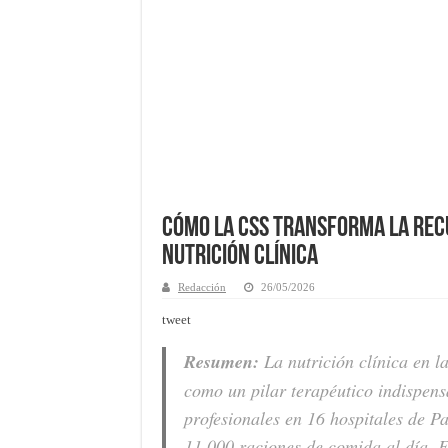
Cómo la CSS Transforma la Rec
Nutrición Clínica
Redacción
26/05/2026
tweet
Resumen:
La nutrición clínica en l
como un pilar terapéutico indispen
profesionales en 16 hospitales de Pa
11,000 raciones de comida al día. E