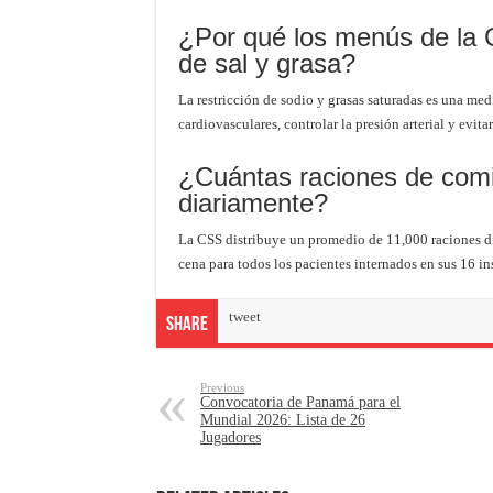
¿Por qué los menús de la C
de sal y grasa?
La restricción de sodio y grasas saturadas es una me
cardiovasculares, controlar la presión arterial y evit
¿Cuántas raciones de comi
diariamente?
La CSS distribuye un promedio de 11,000 raciones di
cena para todos los pacientes internados en sus 16 in
tweet
Share
Previous
Convocatoria de Panamá para el
Mundial 2026: Lista de 26
Jugadores