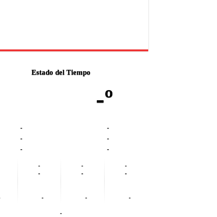
Estado del Tiempo
-º
-
-
-
-
-
-
-
-
-
-
-
-
-
-
-
-
-