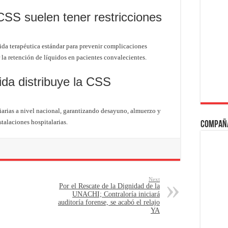
SS suelen tener restricciones
dida terapéutica estándar para prevenir complicaciones
ar la retención de líquidos en pacientes convalecientes.
da distribuye la CSS
arias a nivel nacional, garantizando desayuno, almuerzo y
stalaciones hospitalarias.
Compañ
Next
Por el Rescate de la Dignidad de la
UNACHI; Contraloría iniciará
auditoría forense, se acabó el relajo
YA