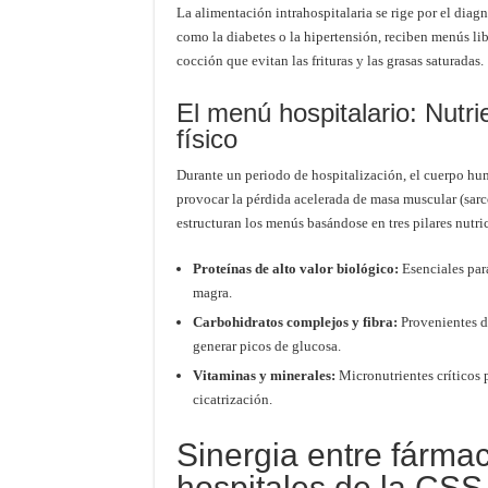
La alimentación intrahospitalaria se rige por el dia
como la diabetes o la hipertensión, reciben menús lib
cocción que evitan las frituras y las grasas saturadas.
El menú hospitalario: Nutri
físico
Durante un periodo de hospitalización, el cuerpo hu
provocar la pérdida acelerada de masa muscular (sarco
estructuran los menús basándose en tres pilares nutri
Proteínas de alto valor biológico:
Esenciales para
magra.
Carbohidratos complejos y fibra:
Provenientes de
generar picos de glucosa.
Vitaminas y minerales:
Micronutrientes críticos p
cicatrización.
Sinergia entre fármac
hospitales de la CSS