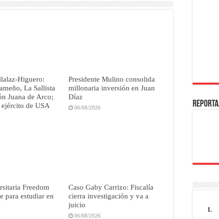
lalaz-Higuero:
Presidente Mulino consolida
ameño, La Sallista
millonaria inversión en Juan
lón Juana de Arco;
Díaz
REPORTA
 ejército de USA
06/08/2026
rsitaria Freedom
Caso Gaby Carrizo: Fiscalía
e para estudiar en
cierra investigación y va a
juicio
L
06/08/2026