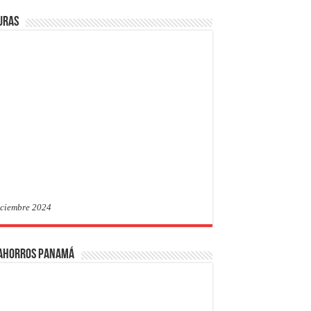
uras
iciembre 2024
 Ahorros Panamá