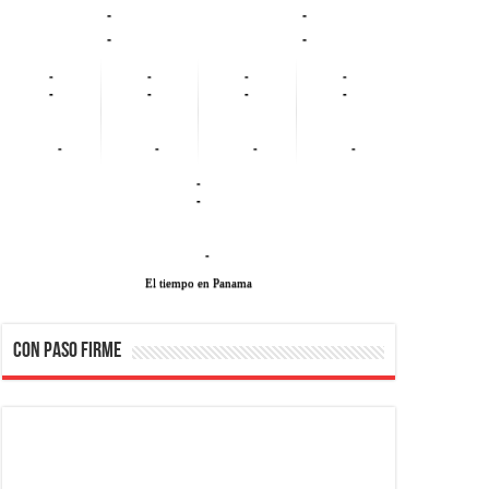
-
-
-
-
-
-
-
-
-
-
-
-
-
-
-
-
-
-
-
El tiempo en Panama
CON PASO FIRME